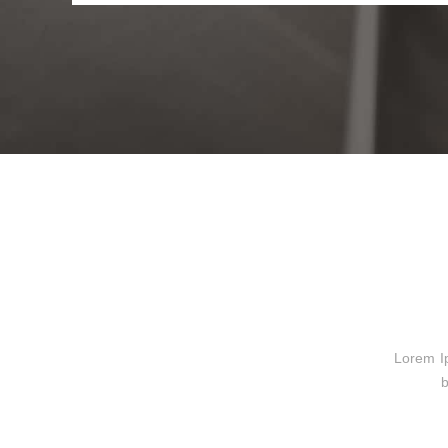
Lorem Ips
b