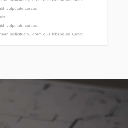
nibh vulputate cursus
ris.
nibh vulputate cursus.
nean sollicitudin, lorem quis bibendum auctor.