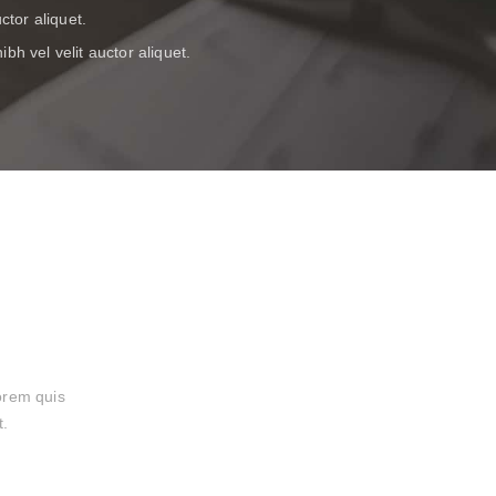
ctor aliquet.
bh vel velit auctor aliquet.
lorem quis
t.