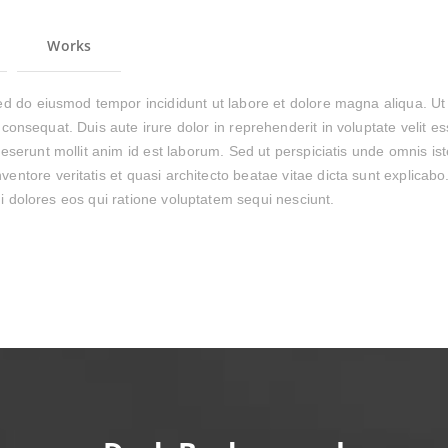
Works
 sed do eiusmod tempor incididunt ut labore et dolore magna aliqua. U
consequat. Duis aute irure dolor in reprehenderit in voluptate velit ess
 deserunt mollit anim id est laborum. Sed ut perspiciatis unde omnis 
ventore veritatis et quasi architecto beatae vitae dicta sunt explica
i dolores eos qui ratione voluptatem sequi nesciunt.