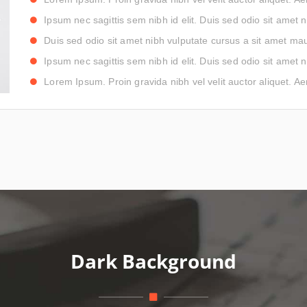
Ipsum nec sagittis sem nibh id elit. Duis sed odio sit amet 
Duis sed odio sit amet nibh vulputate cursus a sit amet mau
Ipsum nec sagittis sem nibh id elit. Duis sed odio sit amet 
Lorem Ipsum. Proin gravida nibh vel velit auctor aliquet. Ae
Dark Background