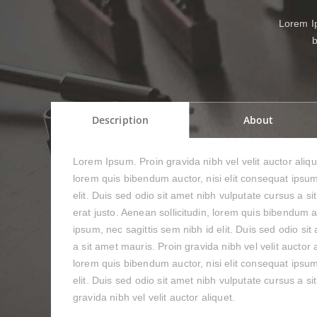
Lorem Ips
b
Description
About
Lorem Ipsum. Proin gravida nibh vel velit auctor aliqu
lorem quis bibendum auctor, nisi elit consequat ipsum
elit. Duis sed odio sit amet nibh vulputate cursus a s
erat justo. Aenean sollicitudin, lorem quis bibendum au
ipsum, nec sagittis sem nibh id elit. Duis sed odio si
a sit amet mauris. Proin gravida nibh vel velit auctor a
lorem quis bibendum auctor, nisi elit consequat ipsum
elit. Duis sed odio sit amet nibh vulputate cursus a s
gravida nibh vel velit auctor aliquet.