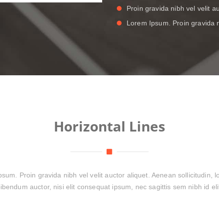
Proin gravida nibh vel velit au
Lorem Ipsum. Proin gravida ni
Horizontal Lines
um. Proin gravida nibh vel velit auctor aliquet. Aenean sollicitudin, 
ibendum auctor, nisi elit consequat ipsum, nec sagittis sem nibh id eli