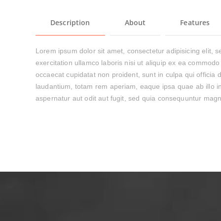
Description
About
Features
Lorem ipsum dolor sit amet, consectetur adipisicing elit,
exercitation ullamco laboris nisi ut aliquip ex ea commodo 
occaecat cupidatat non proident, sunt in culpa qui officia
laudantium, totam rem aperiam, eaque ipsa quae ab illo in
aspernatur aut odit aut fugit, sed quia consequuntur magn