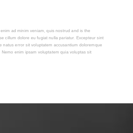
t enim ad minim veniam, quis nostrud and is the
e cillum dolore eu fugiat nulla pariatur. Excepteur sint
iste natus error sit voluptatem accusantium doloremque
bo. Nemo enim ipsam voluptatem quia voluptas sit