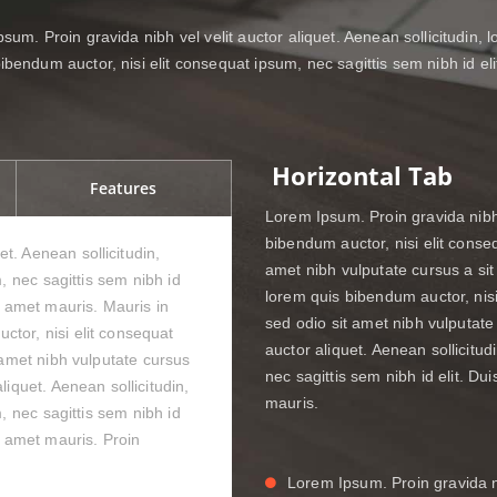
um. Proin gravida nibh vel velit auctor aliquet. Aenean sollicitudin, 
ibendum auctor, nisi elit consequat ipsum, nec sagittis sem nibh id eli
Horizontal Tab
Features
Lorem Ipsum. Proin gravida nibh v
bibendum auctor, nisi elit conseq
et. Aenean sollicitudin,
amet nibh vulputate cursus a sit 
, nec sagittis sem nibh id
lorem quis bibendum auctor, nisi 
it amet mauris. Mauris in
sed odio sit amet nibh vulputate 
ctor, nisi elit consequat
auctor aliquet. Aenean sollicitud
t amet nibh vulputate cursus
nec sagittis sem nibh id elit. Du
liquet. Aenean sollicitudin,
mauris.
, nec sagittis sem nibh id
it amet mauris. Proin
Lorem Ipsum. Proin gravida ni