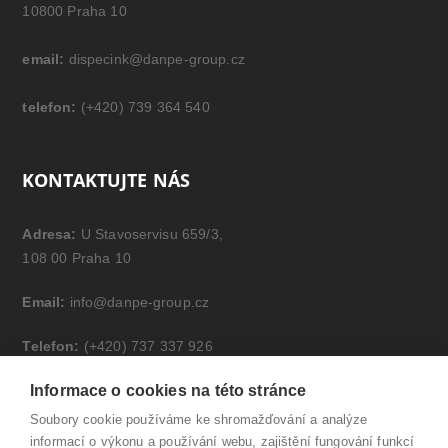
10800 Praha 10
email:
dispecink@danpe-group.cz
telefon:
(+420) 739 364 540
KONTAKTUJTE NÁS
Adresa:
U Stavoservisu 659/3,
108 00 Praha 10
Email:
info@danpe-group.cz
Telefon:
(+420) 737 337 926
Informace o cookies na této stránce
Soubory cookie používáme ke shromažďování a analýze
informací o výkonu a používání webu, zajištění fungování funkcí