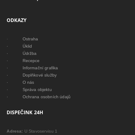
ODKAZY
·
Ostraha
· Úklid
· Údržba
· Recepce
· Informační grafika
· Doplňkové služby
· O nás
· Správa objektu
· Ochrana osobních údajů
DISPEČINK 24H
Adresa:
U Stavoservisu 1